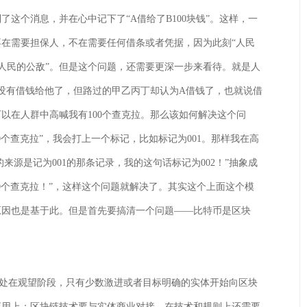
了这个消息，并在心中记下了“A借给了B100块钱”。这样，一
在需要担保人，不在需要任何借条或者凭据，因为此刻“人民
“人民的公敌”。但是这个问题，还需要更深一步来看待。就是人
就没有借钱给他了，但路过的甲乙丙丁却认为A借钱了，也就说借
以在人群中高喊我有100个查克拉。那么该如何解决这个问
0个查克拉”，我会打上一个标记，比如标记为001。那样我在高
的来源是记为001的那条记录，我的这句话标记为002！”抽象成
100个查克拉！”，这样这个问题就解决了。其实这个上面这个模
原因也是基于此。但是首先要搞清一个问题——比特币是区块
在观望阶段，只有少数激进或者目标明确的实体开始向区块
应用上：区块链技术要与实体商业对接，在技术和规则上还需要