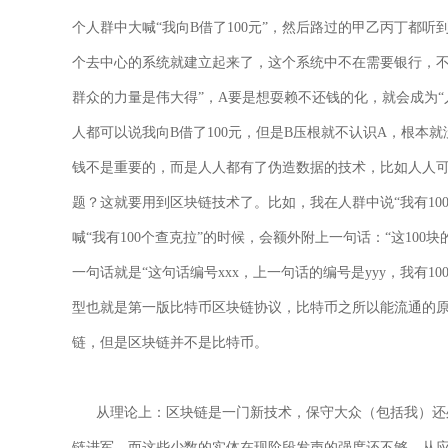
个人群中大喊“我向B借了100元”，然后路过的甲乙丙丁都听到
个去中心的系统就建立起来了，这个系统中不在需要银行，不
群众的力量是伟大得”，A要是想耍赖不还钱的化，就会成为
人都可以说我向B借了100元，但是B压根就不认识A，根本
钱不是重要的，而是人人都有了伪造数据的技术，比如人人可
题？这就要用到区块链技术了。比如，我在人群中说“我有10
喊“我有100个查克拉”的时候，会额外附上一句话：“这100块
一句话就是“这句话编号xxx，上一句话的编号是yyy，我有
型也就是第一版比特币区块链协议，比特币之所以能流通的
链，但是区块链并不是比特币。
从理论上：区块链是一门新技术，保守大众（包括我）还处
链进军，而这些少数的实体在现阶段发声的强度还不够。从