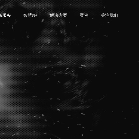
&服务
智慧N+
解决方案
案例
关注我们