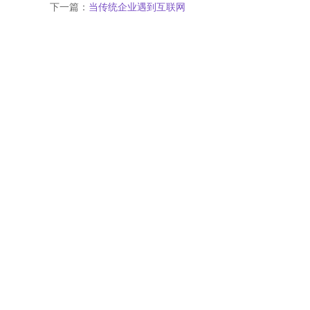
下一篇：
当传统企业遇到互联网