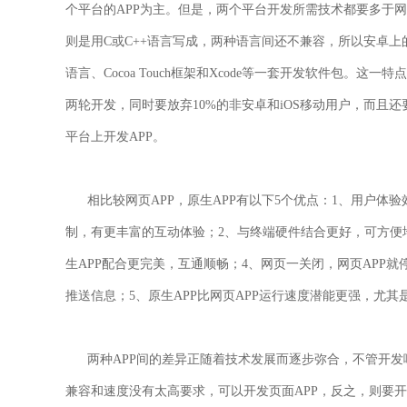
个平台的APP为主。但是，两个平台开发所需技术都要多于网页AP
则是用C或C++语言写成，两种语言间还不兼容，所以安卓上的应用的
语言、Cocoa Touch框架和Xcode等一套开发软件包。这
两轮开发，同时要放弃10%的非安卓和iOS移动用户，而且
平台上开发APP。
相比较网页APP，原生APP有以下5个优点：1、用户体
制，有更丰富的互动体验；2、与终端硬件结合更好，可方便地
生APP配合更完美，互通顺畅；4、网页一关闭，网页APP
推送信息；5、原生APP比网页APP运行速度潜能更强，尤
两种APP间的差异正随着技术发展而逐步弥合，不管开发哪
兼容和速度没有太高要求，可以开发页面APP，反之，则要开