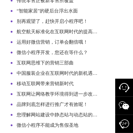
传统零售正被新零售所覆盖
“智能家居”的硬后台浮出水面
别再观望了，赶快开启小程序吧！
航空航天标准化在互联网时代的提高…
运用好微信营销，订单会翻倍哦！
微信小程序开发，您还在等什么？
互联网思维下的营销三部曲
中国服装企业在互联网时代的新机遇…
移动互联网带来营销新时代
互联网让网络教学环境得到进一步改…
品牌到底怎样进行推广才有效呢！
您理解网站建设中静态站与动态站的…
微信小程序不能成为售假圣地