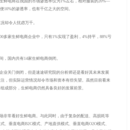
鲜电商在我国的市场渗透率仅为1%左右，相对服装的20%—
便10%的渗透率，也有千亿之大的空间。
状况却令人忧虑万千。
多家生鲜电商企业中，只有1%实现了盈利，4%持平，88%亏
年间，国内共有14家生鲜电商倒闭。
业关门倒闭，但是速途研究院的分析师还是看好其未来发展
关注，但实际运营情况却令市场和资本有些失望。虽然目前看来
要组成部分，生鲜电商仍然具备良好的发展前景。
市场非常看好生鲜电商。与此同时，由于复杂的配送、高损耗等
、垂直电商B2C模式、产地直供模式、垂直电商O2O模式、