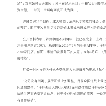
涌”：京东领投天天果园；阿里布局易果网；中粮我买网则完
资金额。一时间，生鲜电商真正成为风口。
许鲜自2014年创办于北大校园，后来从学校走向社会，是一
前预订，即可于次日到店提取新鲜水果或当日成产的新鲜食
公开资料表明，许鲜初创不到两年，就已在北京、上海、武
注册用户超过150万。易观国际2016年6月的生鲜APP中，
2000家门店。然而，事情的发展并不如人意，今年6月底、
要枯萎”。
红极一时的许鲜为什么会突然陷入系统瘫痪的境地？这个
“公司没有倒闭，属于正常业务调整。目前全国送线上业务
间通知媒体。”许鲜创始人兼CEO徐晗面对媒体质疑许鲜多
徐晗并没有透露更多信息。对于造成许鲜困境的原因，一位不
有合作成功”。