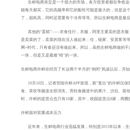
生鲜电商肯定是一个很大的市场，各方投资者都在争抢这个
能每天都买，它的高频率和它的黏性可能是最大的，但是这
了，损耗高，同时还需要有个冷库等等。所以生鲜电商是最后
其他的“蛋糕”——衣食住行，衣服，阿里主要卖的是衣服
是卖菜的了，卖菜的现在没人做起来；住，链家、安居客等
网+时代，只有食还没有做起来。所以，虽然生鲜电商做的不
一块，但是又是最难“啃”的一块。
生鲜电商许鲜在经历了长达两个半月的“倒闭”风波以后，开
10月10日，记者登陆许鲜APP发现，新“复出”的许鲜仅
食、茶饮等频道全部消失。而轻食频道中的果汁、沙拉、面包
时，许鲜的提货点也只有10家，其中，校园提货点8家，商圈提
许鲜面对双重成本压力
近年来，生鲜电商行业迅猛发展，特别是2015年以来，生