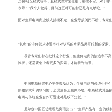
众包/社区模式等等，且模式也常常变换，摇摆不定。对于哪
表示：“我个人觉得，目前这五种可能都还是有点够呛。”
面对生鲜电商商业模式摇摆不定、企业亏损倒闭不断，专家
“复出”的许鲜就从渗透率相对较高的水果品类开始新的探索。
尽管专家们都在把脉这个行业，但生鲜电商的渗透率不高以
验者，还需要创业者更多的探索，才能看到结果。
中国电商研究中心主任曹磊认为，生鲜电商与传统生鲜企业
购物需求和购物习惯，全渠道是互联网环境下电商模式升级
电商与传统企业合作可迅速补足线下短板。”
尼尔森中国区总经理范奕瑾指出：“生鲜产品有一定的独特