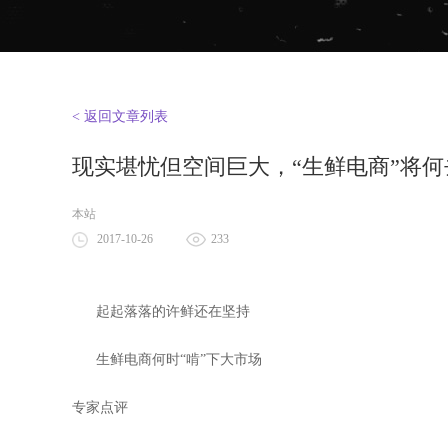
< 返回文章列表
现实堪忧但空间巨大，“生鲜电商”将何
本站
2017-10-26
233
起起落落的许鲜还在坚持
生鲜电商何时“啃”下大市场
专家点评