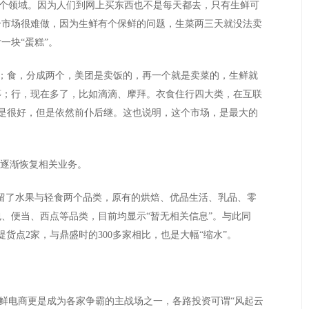
领域。因为人们到网上买东西也不是每天都去，只有生鲜可
个市场很难做，因为生鲜有个保鲜的问题，生菜两三天就没法卖
一块“蛋糕”。
；食，分成两个，美团是卖饭的，再一个就是卖菜的，生鲜就
等；行，现在多了，比如滴滴、摩拜。衣食住行四大类，在互联
是很好，但是依然前仆后继。这也说明，这个市场，是最大的
始逐渐恢复相关业务。
保留了水果与轻食两个品类，原有的烘焙、优品生活、乳品、零
、便当、西点等品类，目前均显示“暂无相关信息”。与此同
货点2家，与鼎盛时的300多家相比，也是大幅“缩水”。
鲜电商更是成为各家争霸的主战场之一，各路投资可谓“风起云