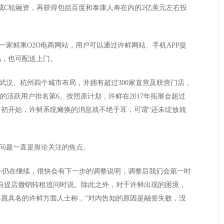
成C轮融资，再获得包括百度和泰康人寿在内的2亿美元左右投
家鲜果O2O电商网站，用户可以通过许鲜网站、手机APP提
品，也可配送上门。
汉、杭州四个城市布局，并拥有超过300家直营及联营门店，
许鲜的活跃用户排名第6。按照原计划，许鲜在2017年拓展会超过
7月初开始，许鲜系统瘫痪的消息就不绝于耳，可谓“还未绽放就
问题一直是舆论关注的焦点。
仍在继续，很快会有下一步的调整说明，调整后我们会第一时
家自提店撤销转租追问时说。除此之外，对于许鲜出现的困境，
愿具名的许鲜方面人士称，“对内告知的原因是融资失败，没