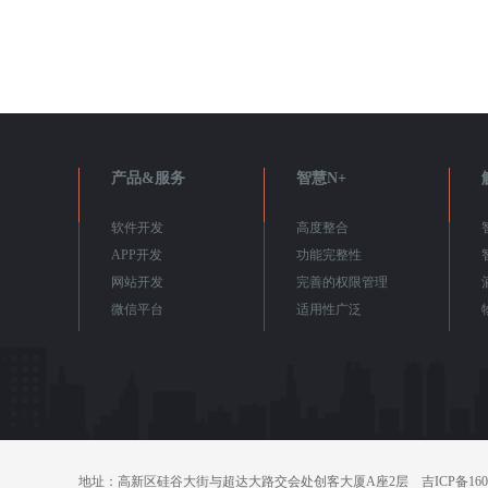
具，可…
产品&服务
智慧N+
软件开发
高度整合
APP开发
功能完整性
网站开发
完善的权限管理
微信平台
适用性广泛
地址：高新区硅谷大街与超达大路交会处创客大厦A座2层 吉ICP备160