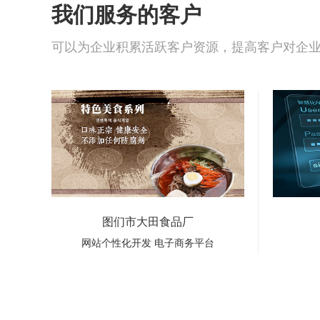
我们服务的客户
可以为企业积累活跃客户资源，提高客户对企
品厂
智慧化N+管理系统
添加任
智慧化N+管理系统 一、 网站前
台页面及后台管理通过平台，可
以直接查看网站前台页面，可以
图们市大田食品厂
通过设置后台的管理账号及密码
网站个性化开发 电子商务平台
后，直接进入网站、微信的管理
系统，对网站及微信进行管理和
设置，提高网站管理的安全性和
便捷性。 二、 网站推广及优化
管理平台中包含了多种查询工